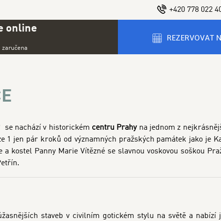
+420 778 022 4
 online
REZERVOVAT 
a zaručena
CE
*
se nachází v historickém
centru Prahy
na jednom z nejkrásněj
raze 1 jen pár kroků od významných pražských památek jako je K
e a kostel Panny Marie Vítězné se slavnou voskovou soškou Praž
etřín.
žasnějších staveb v civilním gotickém stylu na světě a nabízí