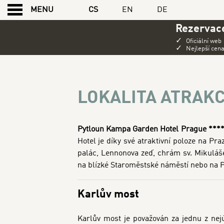
CS
EN
DE
MENU
Rezervace
✓
Oficiální web
✓
Nejlepší cen
LOKALITA ATRAKCE
LOKALITA ATRAK
Pytloun Kampa Garden Hotel Prague ***
Hotel je díky své atraktivní poloze na P
palác, Lennonova zeď, chrám sv. Mikuláš
na blízké Staroměstské náměstí nebo na P
Karlův most
Karlův most je považován za jednu z nejú