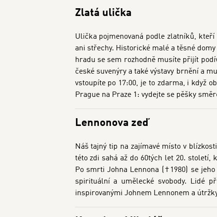
Zlatá ulička
Ulička pojmenovaná podle zlatníků, kteří 
ani střechy. Historické malé a těsné domy
hradu se sem rozhodně musíte přijít podí
české suvenýry a také výstavy brnění a mu
vstoupíte po 17:00, je to zdarma, i když
Prague na Praze 1: vydejte se pěšky smě
Lennonova zeď
Náš tajný tip na zajímavé místo v blízkost
této zdi sahá až do 60tých let 20. století
Po smrti Johna Lennona (†1980) se jeho 
spirituální a umělecké svobody. Lidé př
inspirovanými Johnem Lennonem a útržky pí