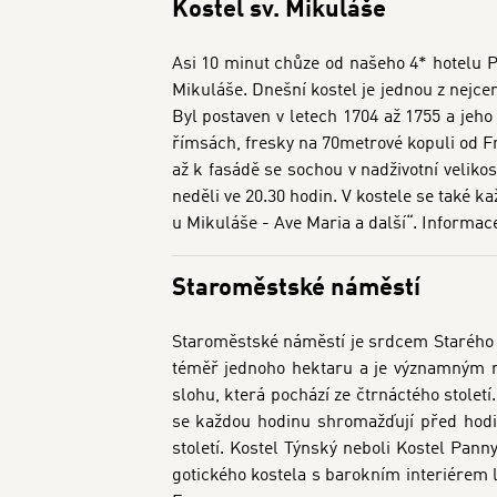
Kostel sv. Mikuláše
Asi 10 minut chůze od našeho 4* hotelu P
Mikuláše. Dnešní kostel je jednou z nejcen
Byl postaven v letech 1704 až 1755 a jeh
římsách, fresky na 70metrové kopuli od Fr
až k fasádě se sochou v nadživotní veliko
neděli ve 20.30 hodin. V kostele se také 
u Mikuláše - Ave Maria a další“. Informac
Staroměstské náměstí
Staroměstské náměstí je srdcem Starého 
téměř jednoho hektaru a je významným m
slohu, která pochází ze čtrnáctého stolet
se každou hodinu shromažďují před hodin
století. Kostel Týnský neboli Kostel Pa
gotického kostela s barokním interiérem l