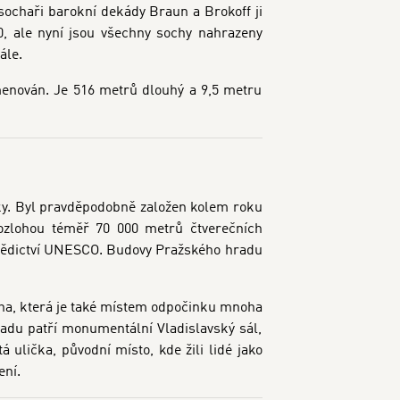
sochaři barokní dekády Braun a Brokoff ji
0, ale nyní jsou všechny sochy nahrazeny
ále.
menován. Je 516 metrů dlouhý a 9,5 metru
ky. Byl pravděpodobně založen kolem roku
ozlohou téměř 70 000 metrů čtverečních
 dědictví UNESCO. Budovy Pražského hradu
cha, která je také místem odpočinku mnoha
radu patří monumentální Vladislavský sál,
 ulička, původní místo, kde žili lidé jako
ení.