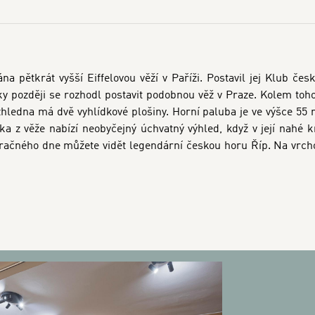
a pětkrát vyšší Eiffelovou věží v Paříži. Postavil jej Klub česk
ky později se rozhodl postavit podobnou věž v Praze. Kolem tohot
hledna má dvě vyhlídkové plošiny. Horní paluba je ve výšce 55 m
ka z věže nabízí neobyčejný úchvatný výhled, když v její nahé k
račného dne můžete vidět legendární českou horu Říp. Na vrcho