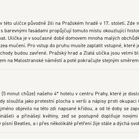
v této uličce původně žili na Pražském hradě v 17. století. Zde 
 s barevnými fasádami propůjčují tomuto místu okouzlující hist
vat. Ulička je v současné době domovem mnoha malých obchůdků 
zea mučení. Pro vstup do pruhu musíte zaplatit vstupné, které 
 obchody budou zavřené. Pražský hrad a Zlatá ulička jsou velmi 
rem na Malostranské náměstí a poté pokračujte stejným směrem
i (5 minut chůze) našeho 4* hotelu v centru Prahy, které je doslo
, kdy sloužila jako protestní plocha s verši a nápisy proti okupa
jméno objevilo na této zdi napsané křídou, a od té doby se zap
inášeli a přinášejí květiny, zeď se postupně doplňuje novými 
sní Beatles, a i přes několikáté přetření žije stále a dýchá svo