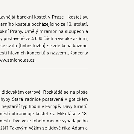
nější barokní kostel v Praze - kostel sv.
rního kostela pocházejícího ze 13. století.
barokní Prahy. Umělý mramor na sloupech a
 postavené ze 4 000 částí a vysoké až 6 m,
 mše svatá (bohoslužba) se zde koná každou
šesti hlavních koncertů s názvem „Koncerty
ww.stnicholas.cz.
 židovském ostrově. Rozkládá se na ploše
hyby Stará radnice postavená v gotickém
nejstarší typ hodin v Evropě. Davy turistů
stí ohraničuje kostel sv. Mikuláše z 18.
ěstí. Dvě věže tohoto mocně vypadajícího
 užší? Takovým věžím se lidově říká Adam a