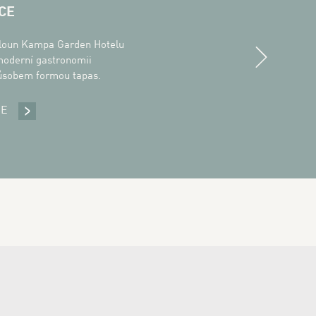
CE
Next
loun Kampa Garden Hotelu
moderní gastronomii
ůsobem formou tapas.
CE
RESTAURACE