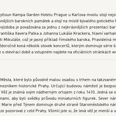
ytloun Kampa Garden Hotelu Prague u Karlova mostu stojí nejslav
nějších barokních památek a stojí na místě bývalého gotického fa
o výzdoba je považována za jednu z nejkrásnějších prezentací 
antiška Xavera Palka a Johanna Lukáše Krackera, hlavní varhany
sti Mikuláše, což je jasný příklad římského baroka. Pravidelná
každoročně koná několik stovek koncertů, kterým dominuje série 
e o otevírací době a vstupném najdete na oficiálních stránkách w
Města, které bylo původně malou osadou s trhem na takzvaném
ezníkem historické Prahy. Určující budovou náměstí je bezpoc
í. Věž je známá svým nádherným orlojem z roku 1410. Jedná se o 
ami, aby byli svědky průvodu miniaturních figurek. Sever námě
nny Marie před Týnem dominuje druhé straně Staroměstského nám
ze pozorovat z celé Prahy. Všimli jste si, že levá věž je menší a