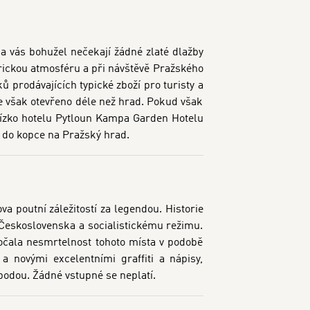
na vás bohužel nečekají žádné zlaté dlažby
orickou atmosféru a při návštěvě Pražského
prodávajících typické zboží pro turisty a
je však otevřeno déle než hrad. Pokud však
blízko hotelu Pytloun Kampa Garden Hotelu
 do kopce na Pražský hrad.
va poutní záležitostí za legendou. Historie
ci Československa a socialistickému režimu.
očala nesmrtelnost tohoto místa v podobě
a novými excelentními graffiti a nápisy,
bodou. Žádné vstupné se neplatí.