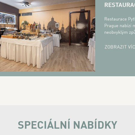
RESTAURA
Restaurace Pyt
Prague nabízí 
neobvyklým zp
ZOBRAZIT VÍ
SPECIÁLNÍ NABÍDKY