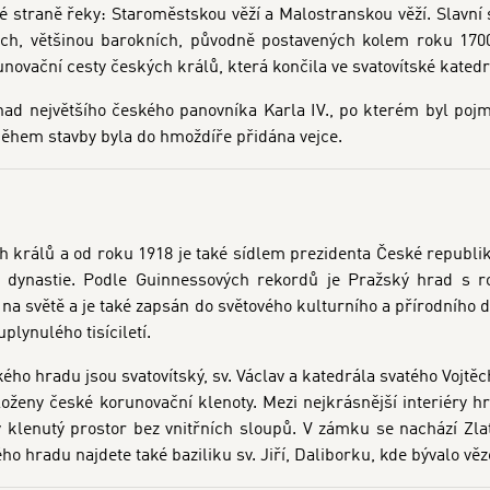
straně řeky: Staroměstskou věží a Malostranskou věží. Slavní 
och, většinou barokních, původně postavených kolem roku 170
runovační cesty českých králů, která končila ve svatovítské katedr
snad největšího českého panovníka Karla IV., po kterém byl poj
 během stavby byla do hmoždíře přidána vejce.
h králů a od roku 1918 je také sídlem prezidenta České republi
 dynastie. Podle Guinnessových rekordů je Pražský hrad s r
a světě a je také zapsán do světového kulturního a přírodního
plynulého tisíciletí.
 hradu jsou svatovítský, sv. Václav a katedrála svatého Vojtě
loženy české korunovační klenoty. Mezi nejkrásnější interiéry h
klenutý prostor bez vnitřních sloupů. V zámku se nachází Zlatá
kého hradu najdete také baziliku sv. Jiří, Daliborku, kde bývalo věz