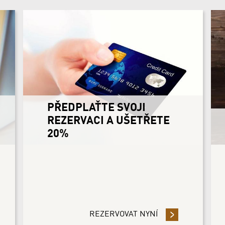
PŘEDPLAŤTE SVOJI
REZERVACI A UŠETŘETE
20%
PLAŤTE SVOJI REZERVACI A UŠETŘETE 10%
REZERVOVAT NYNÍ
- PŘEDPLAŤTE SV