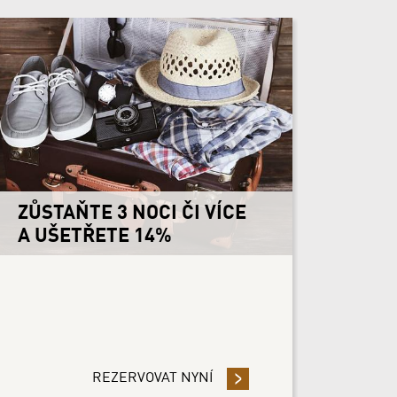
ZŮSTAŇTE 3 NOCI ČI VÍCE
A UŠETŘETE 14%
OJI REZERVACI A UŠETŘETE 20%
REZERVOVAT NYNÍ
- ZŮSTAŇTE 3 NOCI ČI VÍCE