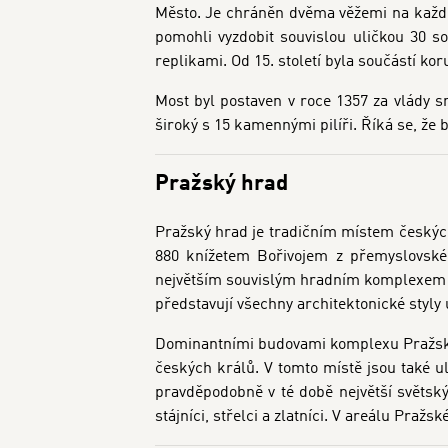
Město. Je chráněn dvěma věžemi na každé 
pomohli vyzdobit souvislou uličkou 30 s
replikami. Od 15. století byla součástí ko
Most byl postaven v roce 1357 za vlády 
široký s 15 kamennými pilíři. Říká se, že
Pražský hrad
Pražský hrad je tradičním místem českýc
880 knížetem Bořivojem z přemyslovské
největším souvislým hradním komplexem n
představují všechny architektonické styly u
Dominantními budovami komplexu Pražského
českých králů. V tomto místě jsou také u
pravděpodobně v té době největší světský 
stájníci, střelci a zlatníci. V areálu Pražs