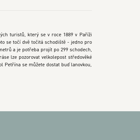
ých turistů, který se v roce 1889 v Paříži
o se točí dvě točitá schodiště - jedno pro
etrů a je potřeba projít po 299 schodech,
ráse lze pozorovat velkolepost středověké
l Petřína se můžete dostat buď lanovkou,